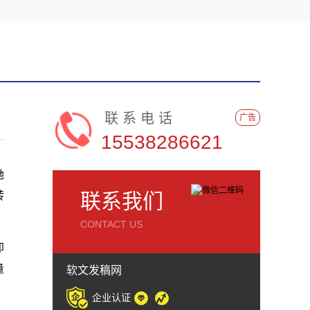
联系电话
广告
15538286621
她
转
联系我们
CONTACT US
即
量
软文发稿网
企业认证